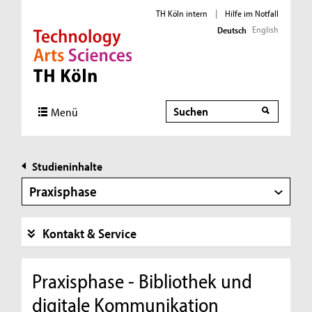
TH Köln intern
|
Hilfe im Notfall
English
Deutsch
Direkt zur Hauptnavigation
Direkt zur Subnavigation
Direkt zum Inhalt
Direkt zum Fußbereich
Suche
Menü
Studieninhalte
Praxisphase
Kontakt & Service
Praxisphase - Bibliothek und
digitale Kommunikation