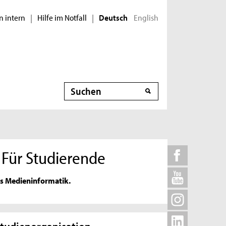
n intern
Hilfe im Notfall
English
|
|
Deutsch
Suche
 Für Studierende
gs Medieninformatik.