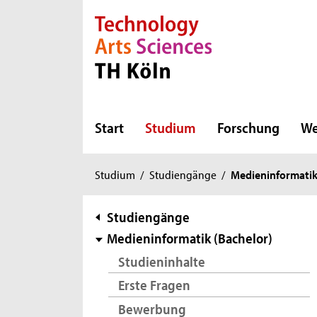
Direkt zur Hauptnavigation
Direkt zur Subnavigation
Direkt zum Inhalt
Direkt zum Fußbereich
Start
Studium
Forschung
We
Sie
Studium
/
Studiengänge
/
Medieninformatik
sind
hier:
Subnavigation
Studiengänge
Medieninformatik (Bachelor)
Studieninhalte
Erste Fragen
Bewerbung