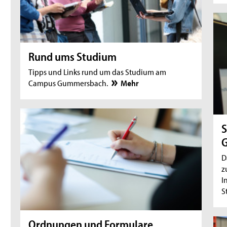
Rund ums Studium
Tipps und Links rund um das Studium am
Campus Gummersbach.
Mehr
S
D
z
I
S
Ordnungen und Formulare