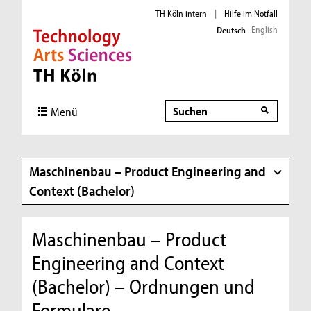
TH Köln intern
|
Hilfe im Notfall
English
Deutsch
Direkt zur Hauptnavigation
Direkt zur Subnavigation
Direkt zum Inhalt
Direkt zum Fußbereich
Suche
Menü
Maschinenbau – Product Engineering and
Context (Bachelor)
Maschinenbau – Product
Engineering and Context
(Bachelor) – Ordnungen und
Formulare