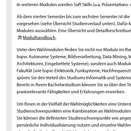
In weiteren Modulen werden Soft Skills (u.a. Präsentation
Ab dem vierten Semester bis zum sechsten Semester ist d
vorgesehen (siehe Übersicht Studienverlauf unten). Dafür 
Modulen auswählen. Eine Übersicht und Detailbeschreibun
Modulhandbuch
.
Unter den Wahlmodulen finden Sie nicht nur Module im th
bspw. Autonome Systeme, Bildverarbeitung, Data Mining, Ma
Architekturen, Eingebettete Systeme), sondern auch Modul
Fakultät (wie bspw. Elektronik, Funksysteme, Hochfrequenzte
spüren Sie den Vorteil des Studiums Informatik und Systems
Bereits in Ihrem Bachelorstudium können Sie so über den T
praxisrelevante Fähigkeiten und Erfahrungen erwerben.
Um Ihnen in der Vielfalt der Wahlmöglichkeiten eine Unterst
Studienschwerpunkten eine Kombination an Wahlmodulen 
Sie können die definierten Studienschwerpunkte wie angege
persönliche Individualisierung nutzen und einzelne Wahlm