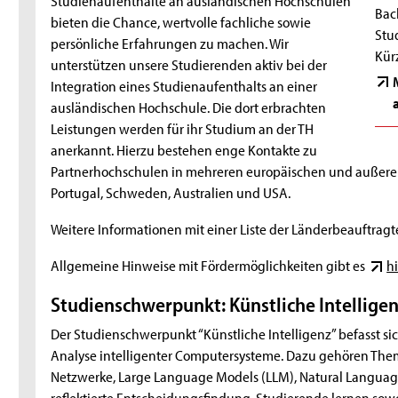
Bac
bieten die Chance, wertvolle fachliche sowie
Stu
persönliche Erfahrungen zu machen. Wir
Kür
unterstützen unsere Studierenden aktiv bei der
Integration eines Studienaufenthalts an einer
ausländischen Hochschule. Die dort erbrachten
Leistungen werden für ihr Studium an der TH
anerkannt. Hierzu bestehen enge Kontakte zu
Partnerhochschulen in mehreren europäischen und außereu
Portugal, Schweden, Australien und USA.
Weitere Informationen mit einer Liste der Länderbeauftragt
Allgemeine Hinweise mit Fördermöglichkeiten gibt es
hi
Studienschwerpunkt: Künstliche Intellige
Der Studienschwerpunkt “Künstliche Intelligenz” befasst 
Analyse intelligenter Computersysteme. Dazu gehören The
Netzwerke, Large Language Models (LLM), Natural Language
reflektierte Entscheidungsfindung. Studierende lernen sow