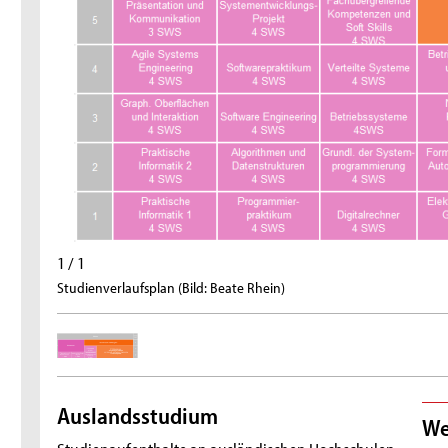
1 / 1
Studienverlaufsplan (Bild: Beate Rhein)
Auslandsstudium
We
Studienaufenthalte an ausländischen Hochschulen