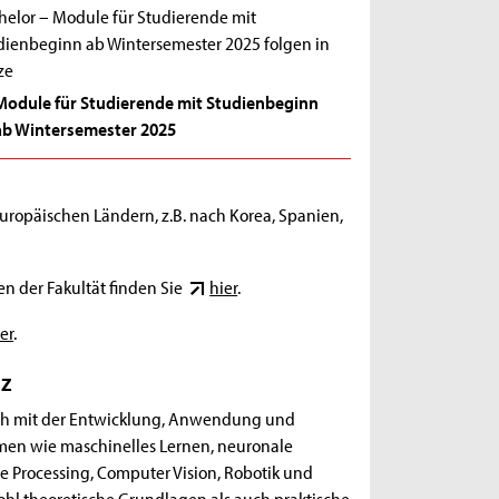
helor – Module für Studierende mit
dienbeginn ab Wintersemester 2025 folgen in
ze
Module für Studierende mit Studienbeginn
ab Wintersemester 2025
ropäischen Ländern, z.B. nach Korea, Spanien,
en der Fakultät finden Sie
hier
.
er
.
nz
sich mit der Entwicklung, Anwendung und
men wie maschinelles Lernen, neuronale
 Processing, Computer Vision, Robotik und
ohl theoretische Grundlagen als auch praktische