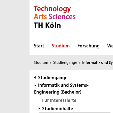
Direkt zur Hauptnavigation
Direkt zur Subnavigation
Direkt zum Inhalt
Direkt zum Fußbereich
Start
Studium
Forschung
We
Sie
Studium
/
Studiengänge
/
Informatik und S
sind
hier:
Subnavigation
Studiengänge
Informatik und Systems-
Engineering (Bachelor)
Für Interessierte
Studieninhalte