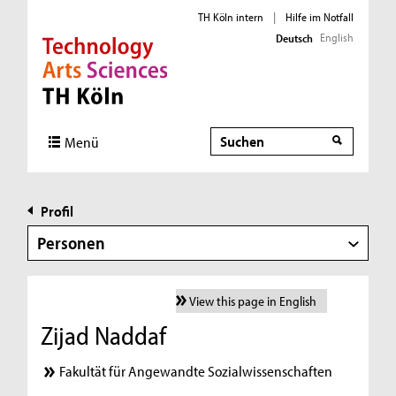
TH Köln intern
|
Hilfe im Notfall
English
Deutsch
Direkt zur Hauptnavigation
Direkt zur Subnavigation
Direkt zum Inhalt
Direkt zum Fußbereich
Suche
Menü
Profil
Personen
View this page in English
Zijad Naddaf
Fakultät für Angewandte Sozialwissenschaften