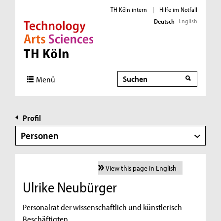
TH Köln intern
|
Hilfe im Notfall
English
Deutsch
Direkt zur Hauptnavigation
Direkt zur Subnavigation
Direkt zum Inhalt
Direkt zum Fußbereich
Suche
Menü
Profil
Personen
View this page in English
Ulrike Neubürger
Personalrat der wissenschaftlich und künstlerisch
Beschäftigten