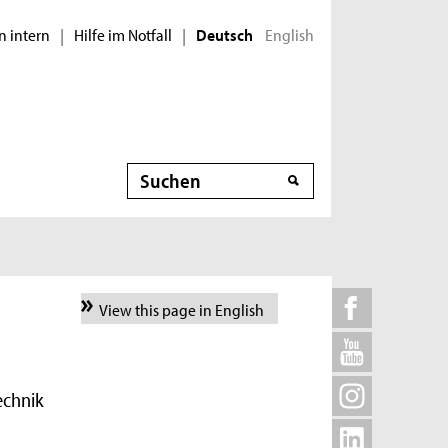
n intern
Hilfe im Notfall
English
|
|
Deutsch
Suche
View this page in English
echnik