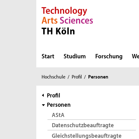
Direkt zur Hauptnavigation
Direkt zur Subnavigation
Direkt zum Inhalt
Direkt zum Fußbereich
Start
Studium
Forschung
We
Sie
Hochschule
/
Profil
/
Personen
sind
hier:
Subnavigation
Profil
Personen
AStA
Datenschutzbeauftragte
Gleichstellungsbeauftragte