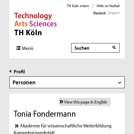
TH Köln intern
|
Hilfe im Notfall
English
Deutsch
Direkt zur Hauptnavigation
Direkt zur Subnavigation
Direkt zum Inhalt
Direkt zum Fußbereich
Suche
Menü
Profil
Personen
View this page in English
Tonia Fondermann
Akademie für wissenschaftliche Weiterbildung
Kompetenzwerkstatt