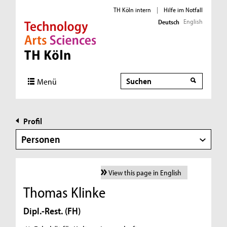
TH Köln intern
|
Hilfe im Notfall
English
Deutsch
Direkt zur Hauptnavigation
Direkt zur Subnavigation
Direkt zum Inhalt
Direkt zum Fußbereich
Suche
Menü
Profil
Personen
View this page in English
Thomas Klinke
Dipl.-Rest. (FH)