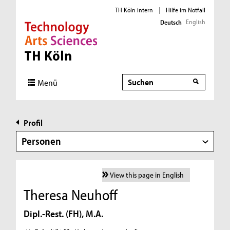
TH Köln intern
|
Hilfe im Notfall
English
Deutsch
Direkt zur Hauptnavigation
Direkt zur Subnavigation
Direkt zum Inhalt
Direkt zum Fußbereich
Suche
Menü
Profil
Personen
View this page in English
Theresa Neuhoff
Dipl.-Rest. (FH), M.A.