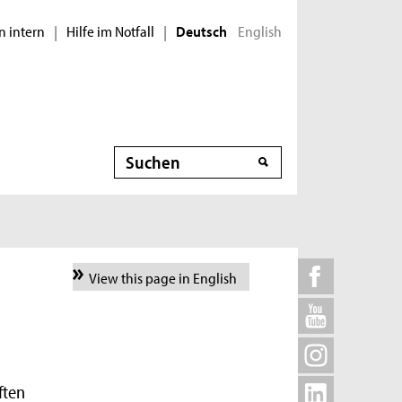
n intern
Hilfe im Notfall
English
|
|
Deutsch
Suche
View this page in English
ften