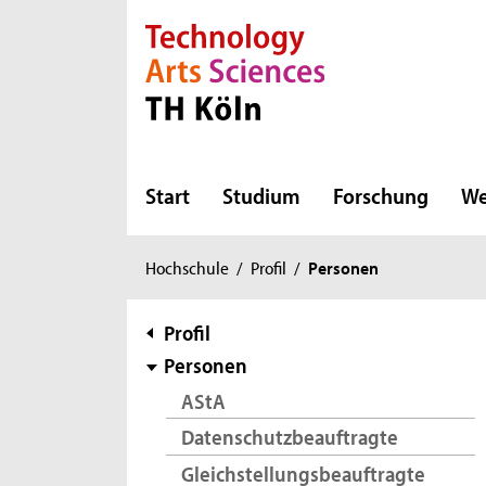
Direkt zur Hauptnavigation
Direkt zur Subnavigation
Direkt zum Inhalt
Direkt zum Fußbereich
Start
Studium
Forschung
We
Sie
Hochschule
/
Profil
/
Personen
sind
hier:
Subnavigation
Profil
Personen
AStA
Datenschutzbeauftragte
Gleichstellungsbeauftragte