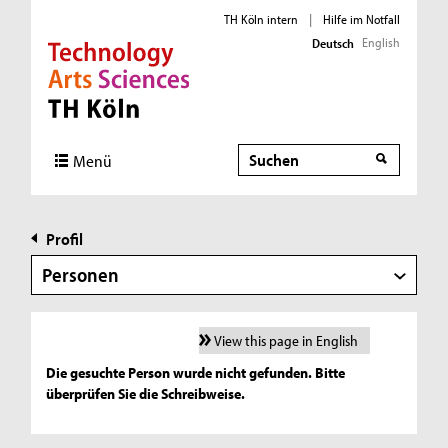
TH Köln intern
|
Hilfe im Notfall
English
Deutsch
Direkt zur Hauptnavigation
Direkt zur Subnavigation
Direkt zum Inhalt
Direkt zum Fußbereich
Suche
Menü
Profil
Personen
View this page in English
Die gesuchte Person wurde nicht gefunden. Bitte
überprüfen Sie die Schreibweise.