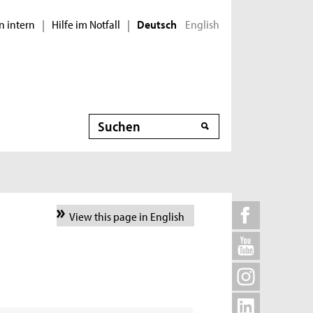
n intern
Hilfe im Notfall
English
|
|
Deutsch
Suche
View this page in English