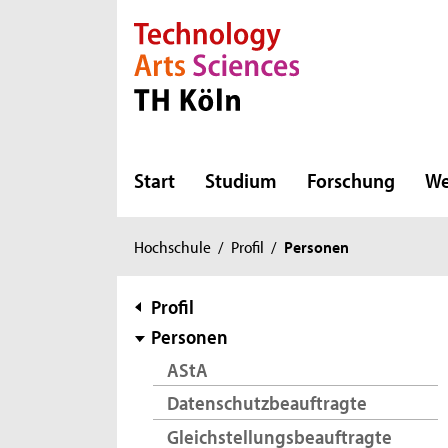
Direkt zur Hauptnavigation
Direkt zur Subnavigation
Direkt zum Inhalt
Direkt zum Fußbereich
Start
Studium
Forschung
We
Sie
Hochschule
/
Profil
/
Personen
sind
hier:
Subnavigation
Profil
Personen
AStA
Datenschutzbeauftragte
Gleichstellungsbeauftragte