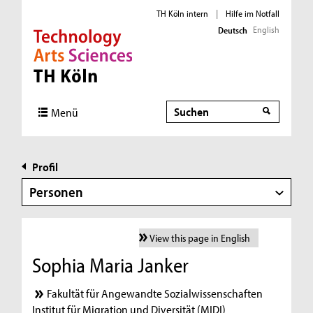
TH Köln intern
|
Hilfe im Notfall
English
Deutsch
Direkt zur Hauptnavigation
Direkt zur Subnavigation
Direkt zum Inhalt
Direkt zum Fußbereich
Suche
Menü
Profil
Personen
View this page in English
Sophia Maria Janker
Fakultät für Angewandte Sozialwissenschaften
Institut für Migration und Diversität (MIDI)