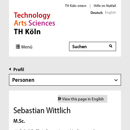
TH Köln intern
|
Hilfe im Notfall
English
Deutsch
Direkt zur Hauptnavigation
Direkt zur Subnavigation
Direkt zum Inhalt
Direkt zum Fußbereich
Suche
Menü
Profil
Personen
View this page in English
Sebastian Wittlich
M.Sc.