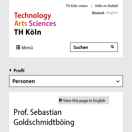
TH Köln intern
|
Hilfe im Notfall
English
Deutsch
Direkt zur Hauptnavigation
Direkt zur Subnavigation
Direkt zum Inhalt
Direkt zum Fußbereich
Suche
Menü
Profil
Personen
View this page in English
Prof. Sebastian
Goldschmidtböing