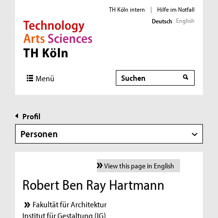
TH Köln intern
|
Hilfe im Notfall
English
Deutsch
Direkt zur Hauptnavigation
Direkt zur Subnavigation
Direkt zum Inhalt
Direkt zum Fußbereich
Suche
Menü
Profil
Personen
View this page in English
Robert Ben Ray Hartmann
Fakultät für Architektur
Institut für Gestaltung (IG)