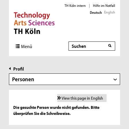
TH Köln intern
|
Hilfe im Notfall
English
Deutsch
Direkt zur Hauptnavigation
Direkt zur Subnavigation
Direkt zum Inhalt
Direkt zum Fußbereich
Suche
Menü
Profil
Personen
View this page in English
Die gesuchte Person wurde nicht gefunden. Bitte
überprüfen Sie die Schreibweise.