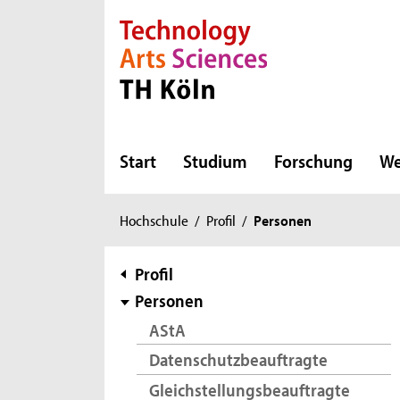
Direkt zur Hauptnavigation
Direkt zur Subnavigation
Direkt zum Inhalt
Direkt zum Fußbereich
Start
Studium
Forschung
We
Sie
Hochschule
/
Profil
/
Personen
sind
hier:
Subnavigation
Profil
Personen
AStA
Datenschutzbeauftragte
Gleichstellungsbeauftragte