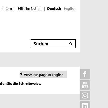
n intern
Hilfe im Notfall
English
|
|
Deutsch
Suche
View this page in English
fen Sie die Schreibweise.