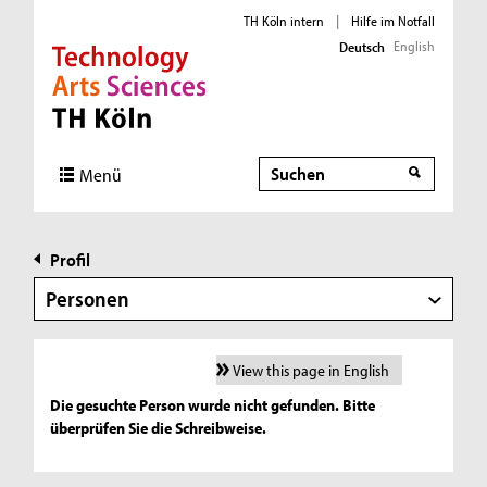
TH Köln intern
|
Hilfe im Notfall
English
Deutsch
Direkt zur Hauptnavigation
Direkt zur Subnavigation
Direkt zum Inhalt
Direkt zum Fußbereich
Suche
Menü
Profil
Personen
View this page in English
Die gesuchte Person wurde nicht gefunden. Bitte
überprüfen Sie die Schreibweise.