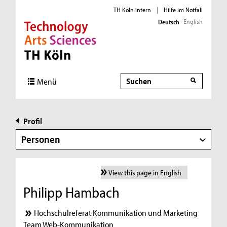
TH Köln intern
|
Hilfe im Notfall
English
Deutsch
Direkt zur Hauptnavigation
Direkt zur Subnavigation
Direkt zum Inhalt
Direkt zum Fußbereich
Suche
Menü
Profil
Personen
View this page in English
Philipp Hambach
Hochschulreferat Kommunikation und Marketing
Team Web-Kommunikation