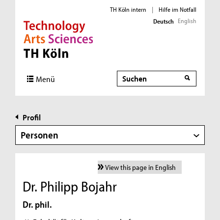
TH Köln intern
|
Hilfe im Notfall
English
Deutsch
Direkt zur Hauptnavigation
Direkt zur Subnavigation
Direkt zum Inhalt
Direkt zum Fußbereich
Suche
Menü
Profil
Personen
View this page in English
Dr. Philipp Bojahr
Dr. phil.