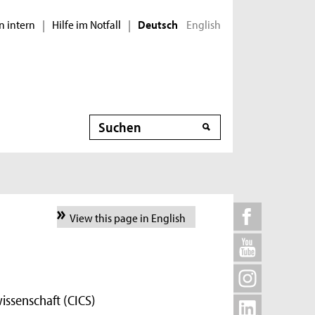
n intern
Hilfe im Notfall
English
|
|
Deutsch
Suche
View this page in English
issenschaft (CICS)