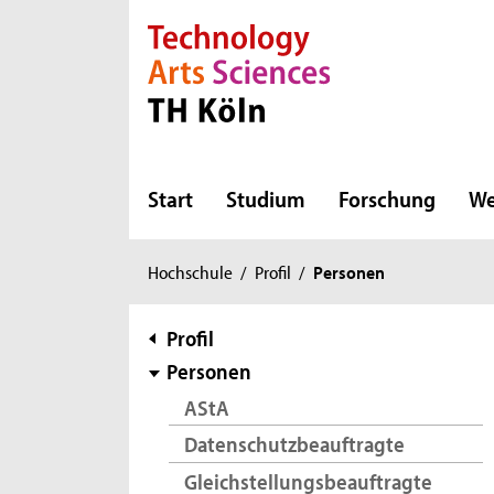
Direkt zur Hauptnavigation
Direkt zur Subnavigation
Direkt zum Inhalt
Direkt zum Fußbereich
Start
Studium
Forschung
We
Sie
Hochschule
/
Profil
/
Personen
sind
hier:
Subnavigation
Profil
Personen
AStA
Datenschutzbeauftragte
Gleichstellungsbeauftragte