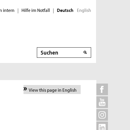
n intern
Hilfe im Notfall
English
|
|
Deutsch
Suche
View this page in English