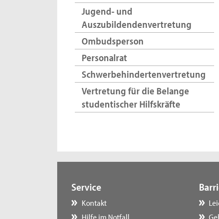
Jugend- und
Auszubildendenvertretung
Ombudsperson
Personalrat
Schwerbehindertenvertretung
Vertretung für die Belange
studentischer Hilfskräfte
Service
Barri
Kontakt
Le
Hilfe im Notfall
Ge