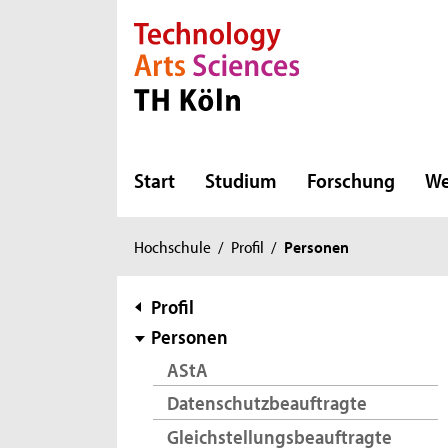
Direkt zur Hauptnavigation
Direkt zur Subnavigation
Direkt zum Inhalt
Direkt zum Fußbereich
Start
Studium
Forschung
We
Sie
Hochschule
/
Profil
/
Personen
sind
hier:
Subnavigation
Profil
Personen
AStA
Datenschutzbeauftragte
Gleichstellungsbeauftragte