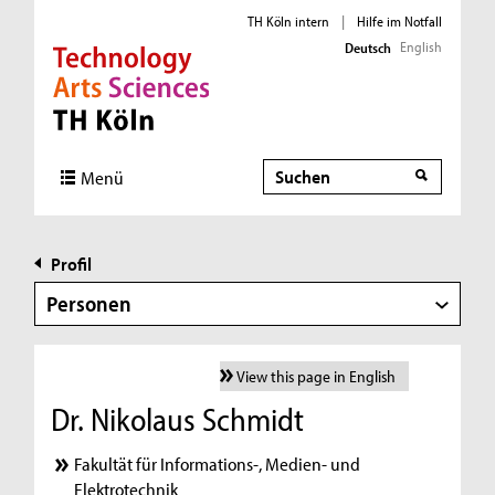
TH Köln intern
|
Hilfe im Notfall
English
Deutsch
Direkt zur Hauptnavigation
Direkt zur Subnavigation
Direkt zum Inhalt
Direkt zum Fußbereich
Suche
Menü
Profil
Personen
View this page in English
Dr. Nikolaus Schmidt
Fakultät für Informations-, Medien- und
Elektrotechnik