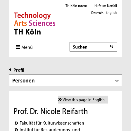
TH Köln intern
|
Hilfe im Notfall
English
Deutsch
Direkt zur Hauptnavigation
Direkt zur Subnavigation
Direkt zum Inhalt
Direkt zum Fußbereich
Suche
Menü
Profil
Personen
View this page in English
Prof. Dr. Nicole Reifarth
Fakultät für Kulturwissenschaften
Institut für Restaurierungs- und