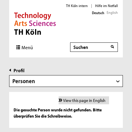
TH Köln intern
|
Hilfe im Notfall
English
Deutsch
Direkt zur Hauptnavigation
Direkt zur Subnavigation
Direkt zum Inhalt
Direkt zum Fußbereich
Suche
Menü
Profil
Personen
View this page in English
Die gesuchte Person wurde nicht gefunden. Bitte
überprüfen Sie die Schreibweise.