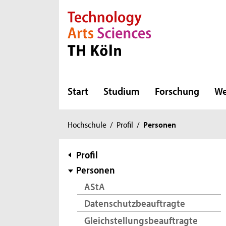
Direkt zur Hauptnavigation
Direkt zur Subnavigation
Direkt zum Inhalt
Direkt zum Fußbereich
Start
Studium
Forschung
We
Sie
Hochschule
/
Profil
/
Personen
sind
hier:
Subnavigation
Profil
Personen
AStA
Datenschutzbeauftragte
Gleichstellungsbeauftragte