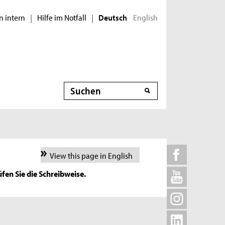
n intern
Hilfe im Notfall
English
|
|
Deutsch
Suche
View this page in English
fen Sie die Schreibweise.