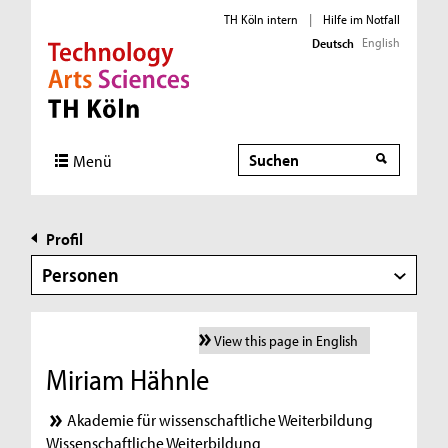
TH Köln intern
|
Hilfe im Notfall
English
Deutsch
Direkt zur Hauptnavigation
Direkt zur Subnavigation
Direkt zum Inhalt
Direkt zum Fußbereich
Suche
Menü
Profil
Personen
View this page in English
Miriam Hähnle
Akademie für wissenschaftliche Weiterbildung
Wissenschaftliche Weiterbildung