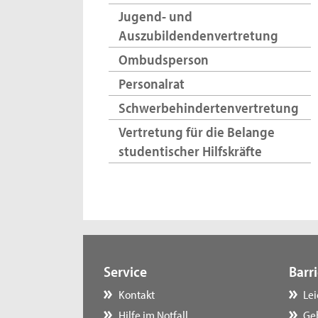
Jugend- und
Auszubildendenvertretung
Ombudsperson
Personalrat
Schwerbehindertenvertretung
Vertretung für die Belange
studentischer Hilfskräfte
Service
Barri
Kontakt
Le
Hilfe im Notfall
Ge