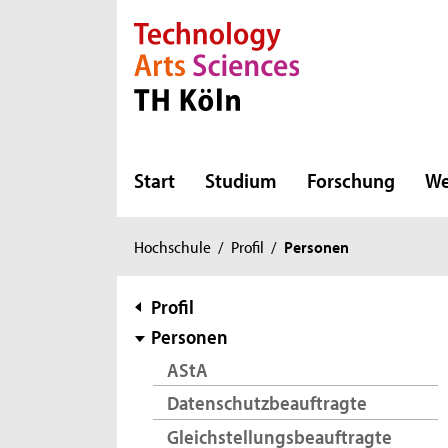
Direkt zur Hauptnavigation
Direkt zur Subnavigation
Direkt zum Inhalt
Direkt zum Fußbereich
Start
Studium
Forschung
We
Sie
Hochschule
/
Profil
/
Personen
sind
hier:
Subnavigation
Profil
Personen
AStA
Datenschutzbeauftragte
Gleichstellungsbeauftragte