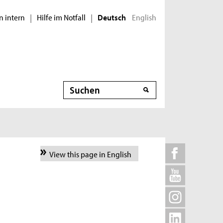
n intern
Hilfe im Notfall
English
|
|
Deutsch
Suche
View this page in English