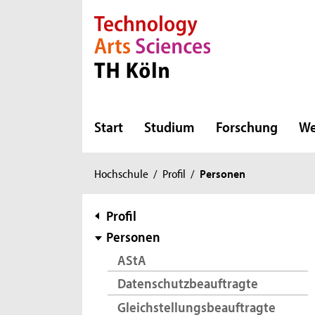
Direkt zur Hauptnavigation
Direkt zur Subnavigation
Direkt zum Inhalt
Direkt zum Fußbereich
Start
Studium
Forschung
We
Sie
Hochschule
/
Profil
/
Personen
sind
hier:
Subnavigation
Profil
Personen
AStA
Datenschutzbeauftragte
Gleichstellungsbeauftragte