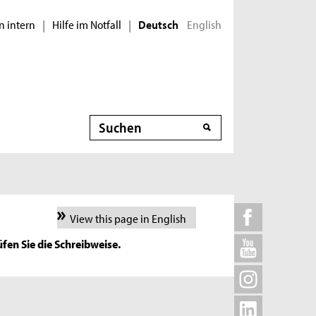
n intern
Hilfe im Notfall
English
|
|
Deutsch
Suche
View this page in English
fen Sie die Schreibweise.