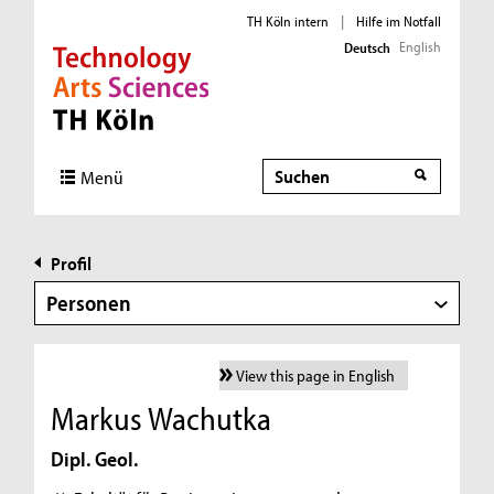
TH Köln intern
|
Hilfe im Notfall
English
Deutsch
Direkt zur Hauptnavigation
Direkt zur Subnavigation
Direkt zum Inhalt
Direkt zum Fußbereich
Suche
Menü
Profil
Personen
View this page in English
Markus Wachutka
Dipl. Geol.