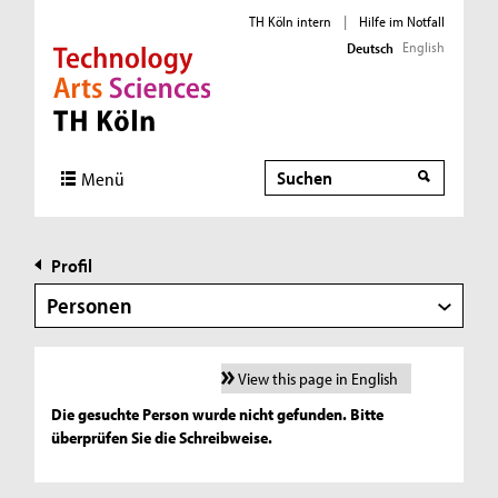
TH Köln intern
|
Hilfe im Notfall
English
Deutsch
Direkt zur Hauptnavigation
Direkt zur Subnavigation
Direkt zum Inhalt
Direkt zum Fußbereich
Suche
Menü
Profil
Personen
View this page in English
Die gesuchte Person wurde nicht gefunden. Bitte
überprüfen Sie die Schreibweise.