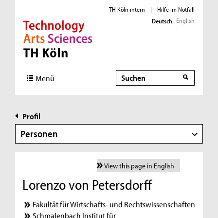
TH Köln intern
|
Hilfe im Notfall
English
Deutsch
Direkt zur Hauptnavigation
Direkt zur Subnavigation
Direkt zum Inhalt
Direkt zum Fußbereich
Suche
Menü
Profil
Personen
View this page in English
Lorenzo von Petersdorff
Fakultät für Wirtschafts- und Rechtswissenschaften
Schmalenbach Institut für