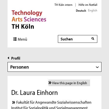
TH Köln intern
|
Hilfe im Notfall
English
Deutsch
Direkt zur Hauptnavigation
Direkt zur Subnavigation
Direkt zum Inhalt
Direkt zum Fußbereich
Suche
Menü
Profil
Personen
View this page in English
Dr. Laura Einhorn
Fakultät für Angewandte Sozialwissenschaften
Institut für Sozialpolitik und Sozialmanagement