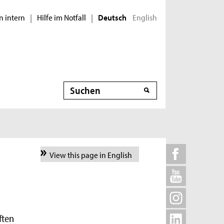
n intern
Hilfe im Notfall
English
|
|
Deutsch
Suche
View this page in English
ften