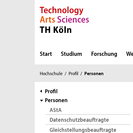
Direkt zur Hauptnavigation
Direkt zur Subnavigation
Direkt zum Inhalt
Direkt zum Fußbereich
Start
Studium
Forschung
We
Sie
Hochschule
/
Profil
/
Personen
sind
hier:
Subnavigation
Profil
Personen
AStA
Datenschutzbeauftragte
Gleichstellungsbeauftragte