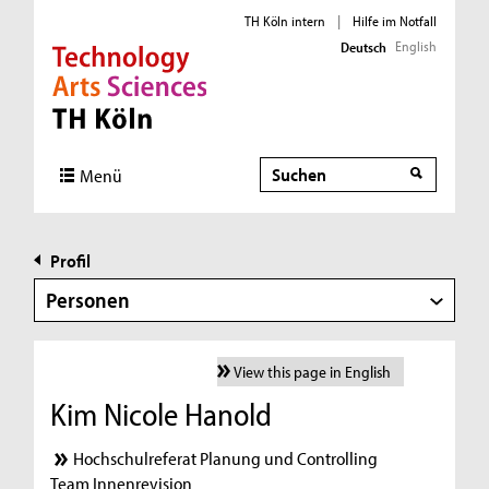
TH Köln intern
|
Hilfe im Notfall
English
Deutsch
Direkt zur Hauptnavigation
Direkt zur Subnavigation
Direkt zum Inhalt
Direkt zum Fußbereich
Suche
Menü
Profil
Personen
View this page in English
Kim Nicole Hanold
Hochschulreferat Planung und Controlling
Team Innenrevision