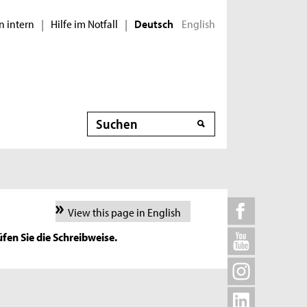
n intern
Hilfe im Notfall
English
|
|
Deutsch
Suche
View this page in English
fen Sie die Schreibweise.