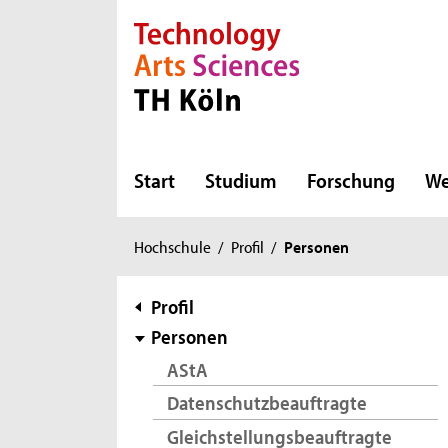
Direkt zur Hauptnavigation
Direkt zur Subnavigation
Direkt zum Inhalt
Direkt zum Fußbereich
Start
Studium
Forschung
We
Sie
Hochschule
/
Profil
/
Personen
sind
hier:
Subnavigation
Profil
Personen
AStA
Datenschutzbeauftragte
Gleichstellungsbeauftragte