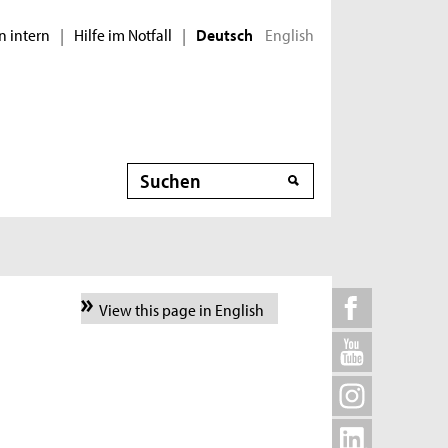
n intern
Hilfe im Notfall
English
|
|
Deutsch
Suche
View this page in English