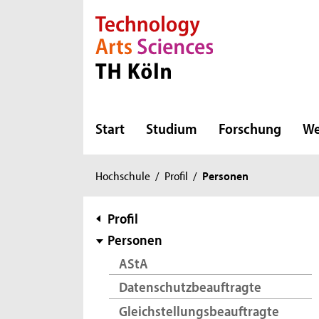
Direkt zur Hauptnavigation
Direkt zur Subnavigation
Direkt zum Inhalt
Direkt zum Fußbereich
Start
Studium
Forschung
We
Sie
Hochschule
/
Profil
/
Personen
sind
hier:
Subnavigation
Profil
Personen
AStA
Datenschutzbeauftragte
Gleichstellungsbeauftragte