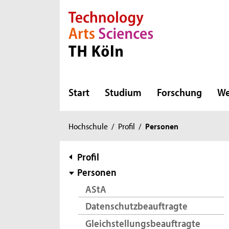
Direkt zur Hauptnavigation
Direkt zur Subnavigation
Direkt zum Inhalt
Direkt zum Fußbereich
Start
Studium
Forschung
We
Sie
Hochschule
/
Profil
/
Personen
sind
hier:
Subnavigation
Profil
Personen
AStA
Datenschutzbeauftragte
Gleichstellungsbeauftragte