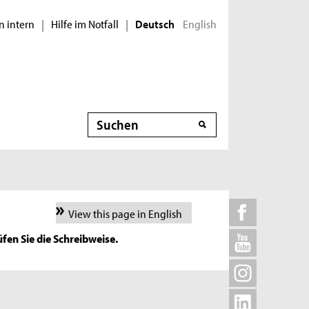
n intern
Hilfe im Notfall
English
|
|
Deutsch
Suche
View this page in English
fen Sie die Schreibweise.