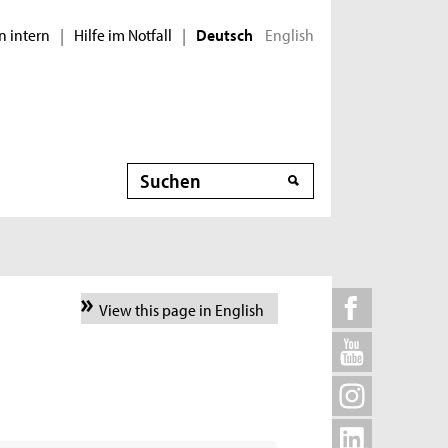
n intern
Hilfe im Notfall
English
|
|
Deutsch
Suche
View this page in English