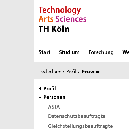
Direkt zur Hauptnavigation
Direkt zur Subnavigation
Direkt zum Inhalt
Direkt zum Fußbereich
Start
Studium
Forschung
We
Sie
Hochschule
/
Profil
/
Personen
sind
hier:
Subnavigation
Profil
Personen
AStA
Datenschutzbeauftragte
Gleichstellungsbeauftragte