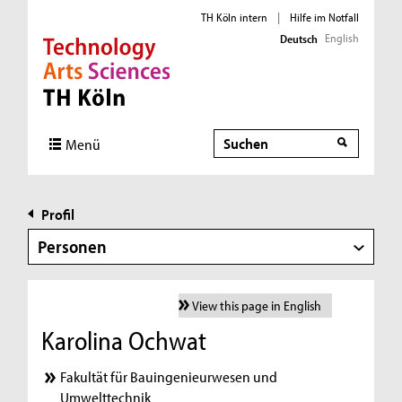
TH Köln intern
|
Hilfe im Notfall
English
Deutsch
Direkt zur Hauptnavigation
Direkt zur Subnavigation
Direkt zum Inhalt
Direkt zum Fußbereich
Suche
Menü
Profil
Personen
View this page in English
Karolina Ochwat
Fakultät für Bauingenieurwesen und
Umwelttechnik