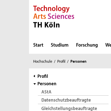
Direkt zur Hauptnavigation
Direkt zur Subnavigation
Direkt zum Inhalt
Direkt zum Fußbereich
Start
Studium
Forschung
We
Sie
Hochschule
/
Profil
/
Personen
sind
hier:
Subnavigation
Profil
Personen
AStA
Datenschutzbeauftragte
Gleichstellungsbeauftragte