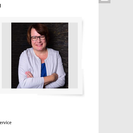
g
ervice