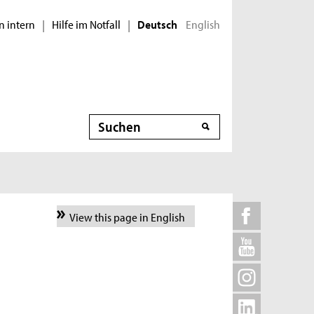
n intern
Hilfe im Notfall
English
|
|
Deutsch
Suche
View this page in English