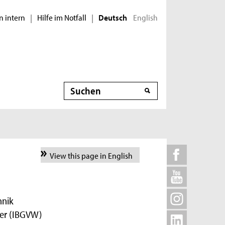
n intern
Hilfe im Notfall
English
|
|
Deutsch
Suche
View this page in English
hnik
sser (IBGVW)