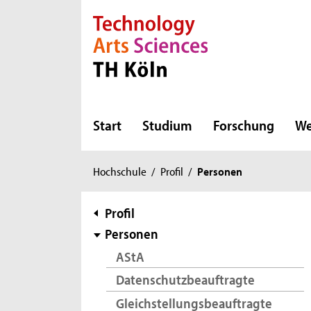
Direkt zur Hauptnavigation
Direkt zur Subnavigation
Direkt zum Inhalt
Direkt zum Fußbereich
Start
Studium
Forschung
We
Sie
Hochschule
/
Profil
/
Personen
sind
hier:
Subnavigation
Profil
Personen
AStA
Datenschutzbeauftragte
Gleichstellungsbeauftragte