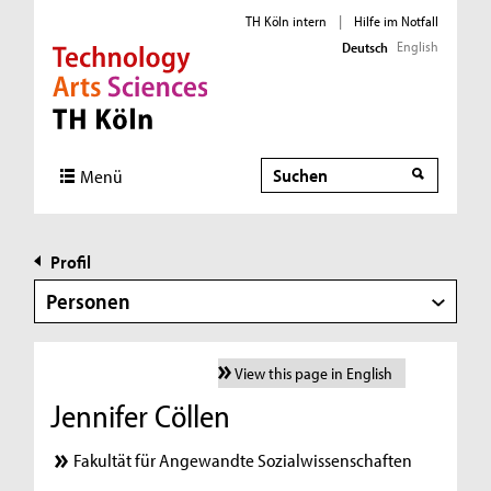
TH Köln intern
|
Hilfe im Notfall
English
Deutsch
Direkt zur Hauptnavigation
Direkt zur Subnavigation
Direkt zum Inhalt
Direkt zum Fußbereich
Suche
Menü
Profil
Personen
View this page in English
Jennifer Cöllen
Fakultät für Angewandte Sozialwissenschaften