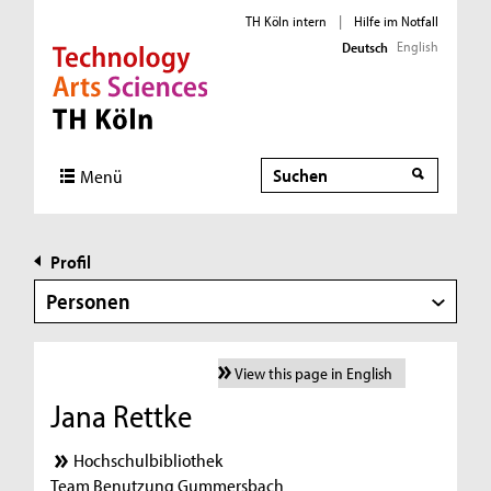
TH Köln intern
|
Hilfe im Notfall
English
Deutsch
Direkt zur Hauptnavigation
Direkt zur Subnavigation
Direkt zum Inhalt
Direkt zum Fußbereich
Suche
Menü
Profil
Personen
View this page in English
Jana Rettke
Hochschulbibliothek
Team Benutzung Gummersbach