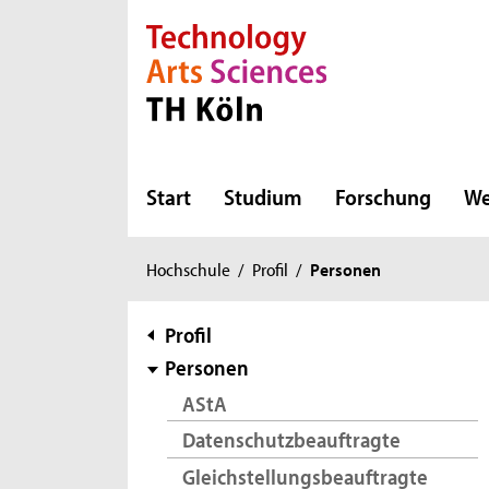
Direkt zur Hauptnavigation
Direkt zur Subnavigation
Direkt zum Inhalt
Direkt zum Fußbereich
Start
Studium
Forschung
We
Sie
Hochschule
/
Profil
/
Personen
sind
hier:
Subnavigation
Profil
Personen
AStA
Datenschutzbeauftragte
Gleichstellungsbeauftragte