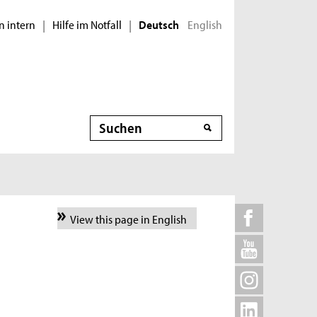
n intern
Hilfe im Notfall
English
|
|
Deutsch
Suche
View this page in English