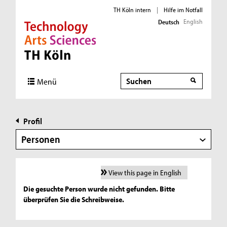
TH Köln intern
|
Hilfe im Notfall
English
Deutsch
Direkt zur Hauptnavigation
Direkt zur Subnavigation
Direkt zum Inhalt
Direkt zum Fußbereich
Suche
Menü
Profil
Personen
View this page in English
Die gesuchte Person wurde nicht gefunden. Bitte
überprüfen Sie die Schreibweise.