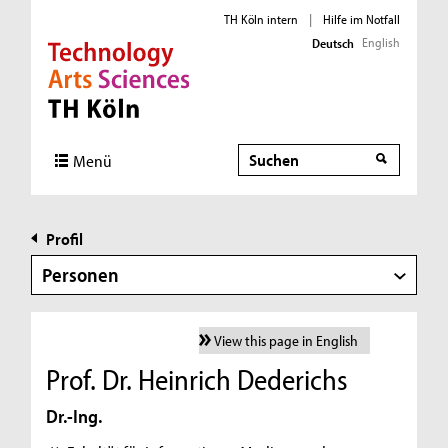
TH Köln intern
|
Hilfe im Notfall
English
Deutsch
Direkt zur Hauptnavigation
Direkt zur Subnavigation
Direkt zum Inhalt
Direkt zum Fußbereich
Suche
Menü
Profil
Personen
View this page in English
Prof. Dr. Heinrich Dederichs
Dr.-Ing.