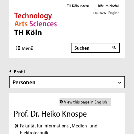
TH Köln intern
|
Hilfe im Notfall
English
Deutsch
Direkt zur Hauptnavigation
Direkt zur Subnavigation
Direkt zum Inhalt
Direkt zum Fußbereich
Suche
Menü
Profil
Personen
View this page in English
Prof. Dr. Heiko Knospe
Fakultät für Informations-, Medien- und
Elektrotechnik